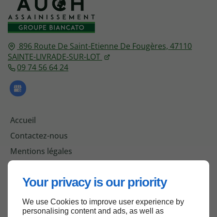
896 Route De Saint-Etienne De Fougères,
47110
SAINTE-LIVRADE-SUR-LOT
09 74 56 64 24
Accueil
Contactez-nous
Mentions légales
Plan du site
Your privacy is our priority
We use Cookies to improve user experience by
Haut de page
personalising content and ads, as well as