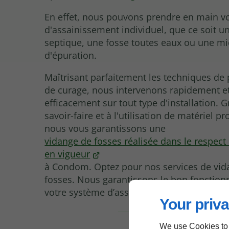
En effet, nous pouvons prendre en main v
d'assainissement individuel, que ce soit u
septique, une fosse toutes eaux ou une mi
d'épuration.
Maîtrisant parfaitement les techniques d
de curage, nous intervenons rapidement e
efficacement sur tout type d'installation. 
savoir-faire et à l'utilisation de matériel p
nous vous garantissons une
vidange de fosses réalisée dans le respec
en vigueur
à Condom. Optez pour nos services de vid
fosses. Nous garantissons le bon fonctio
votre système d’assainissement.
Your priva
We use Cookies to