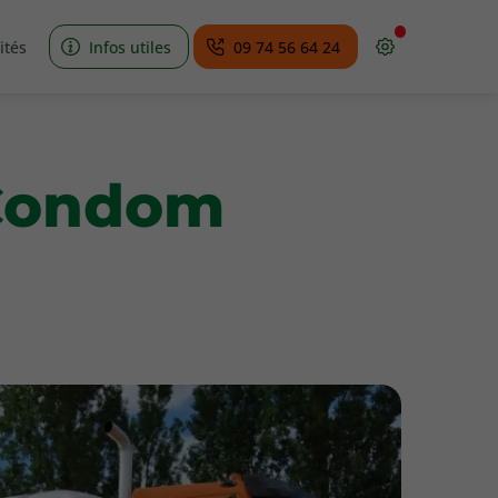
ités
Infos utiles
09 74 56 64 24
 Condom