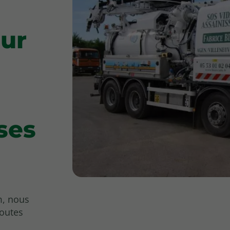
ur
ses
m, nous
toutes