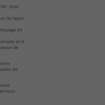
ité : pour
us les types
ettoyage en
venants et le
ravaux de
uvons
toutes les
fosses
ez-nous.