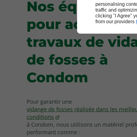
Nos équipeme
personalising conte
traffic and optimizi
clicking "I Agree" 
pour accomplir
from our providers
travaux de vid
de fosses à
Condom
Pour garantir une
vidange de fosses réalisée dans les meille
conditions
à Condom, nous utilisons un matériel prof
performant comme :