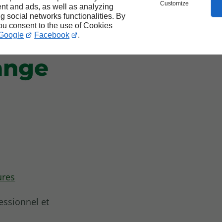
nts
Customize
nt and ads, as well as analyzing
ng social networks functionalities. By
you consent to the use of Cookies
 des
Google
Facebook
.
ange
ures
essionnel et