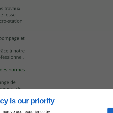
os travaux
ne fosse
cro-station
e pompage et
t
Grâce à notre
rofessionnel,
t des normes
ange de
nnement de
cy is our priority
 improve user experience by