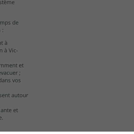
ystème
temps de
 :
t à
n à Vic-
emment et
évacuer ;
dans vos
sent autour
ante et
e.