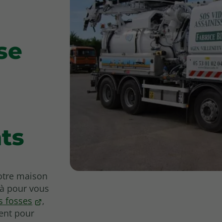
se
ts
otre maison
là pour vous
s fosses
,
ent pour