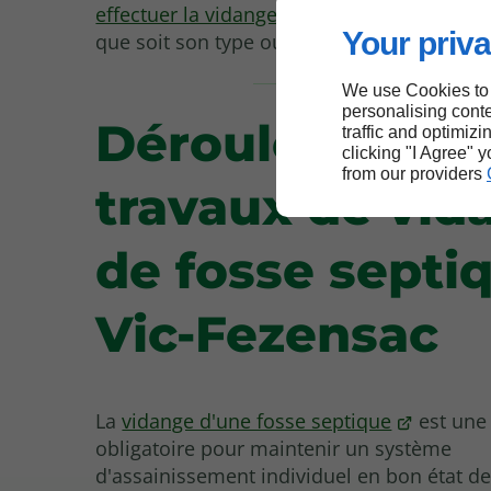
effectuer la vidange de votre fosse septiqu
Your priva
que soit son type ou sa taille.
We use Cookies to
personalising conte
Déroulement d
traffic and optimizi
clicking "I Agree" 
from our providers
travaux de vid
de fosse septi
Vic-Fezensac
La
vidange d'une fosse septique
est une
obligatoire pour maintenir un système
d'assainissement individuel en bon état d