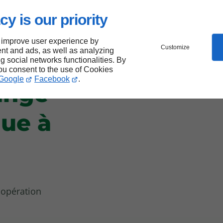
e
, quel
cy is our priority
 improve user experience by
Customize
nt and ads, as well as analyzing
es
ng social networks functionalities. By
you consent to the use of Cookies
Google
Facebook
.
ange
que à
 opération
e