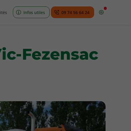
ités
Infos utiles
09 74 56 64 24
Vic-Fezensac