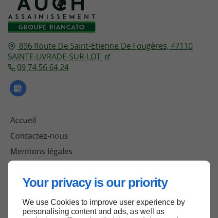
896 Route De Saint-Etienne De Fougères,
47110
SAINTE-LIVRADE-SUR-LOT
09 74 56 64 24
Accueil
Contactez-nous
Mentions légales
Plan du site
Your privacy is our priority
We use Cookies to improve user experience by
Haut de page
personalising content and ads, as well as