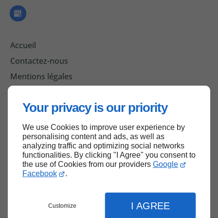
Accueil
Contactez-nous
Mentions légales
Plan du site
Your privacy is our priority
We use Cookies to improve user experience by
Haut de page
personalising content and ads, as well as
analyzing traffic and optimizing social networks
functionalities. By clicking "I Agree" you consent to
the use of Cookies from our providers
Google
Facebook
.
I AGREE
Customize